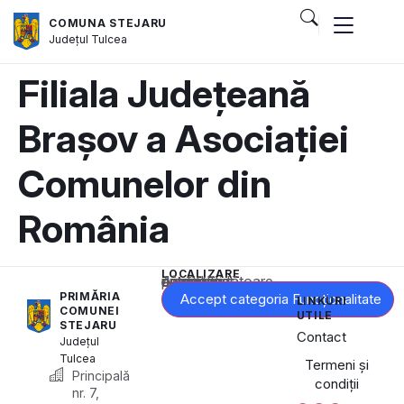
COMUNA STEJARU
Județul
Tulcea
Filiala Județeană
Brașov a Asociației
Comunelor din
România
LOCALIZARE
Acest conținut este blocat până când acceptați categoria corespunzătoare de cookie-uri.
PRIMĂRIA
Accept categoria Funcționalitate
LINKURI
COMUNEI
UTILE
STEJARU
Contact
Județul
Tulcea
Termeni și
Principală
condiții
nr. 7,