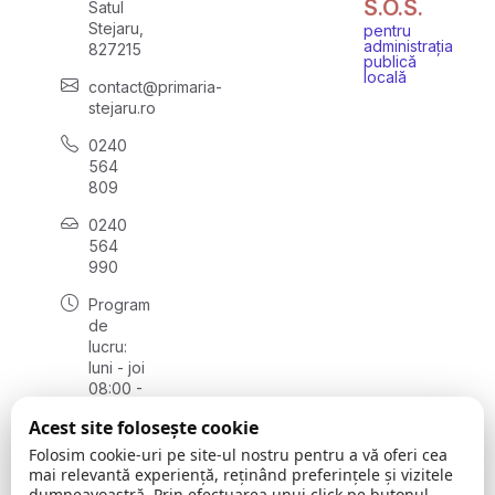
S.O.S.
Satul
Stejaru,
pentru
administrația
827215
publică
locală
contact@primaria-
stejaru.ro
0240
564
809
0240
564
990
Program
de
lucru:
luni - joi
08:00 -
16:30,
Acest site folosește cookie
vineri
08:00 -
Folosim cookie-uri pe site-ul nostru pentru a vă oferi cea
14:00
mai relevantă experiență, reținând preferințele și vizitele
dumneavoastră. Prin efectuarea unui click pe butonul