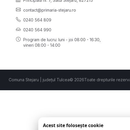
Principală nr. 7, Satul Stejaru, 827215
contact@primaria-stejaru.ro
0240 564 809
0240 564 990
Program de lucru: luni - joi 08:00 - 16:30,
vineri 08:00 - 14:00
Comuna Stejaru | județul Tulcea
© 2026
Toate drepturile rezerv
Acest site folosește cookie