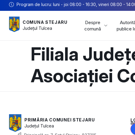
Program de lucru: luni - joi 08:00 - 16:30, vineri 08:00 - 14:0
Despre
Autorită
COMUNA STEJARU
Județul
Tulcea
comună
publice 
Filiala Jude
Asociației 
PRIMĂRIA COMUNEI STEJARU
L
Acest conținu
Județul
Tulcea