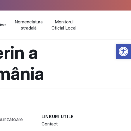
Nomenclatura
Monitorul
line
stradală
Oficial Local
Open 
rin a
omânia
LINKURI UTILE
Contact