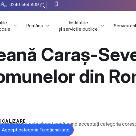
0
0240 564 809
țile
Instituțiile
Primăria
Servicii on
locale
și serviciile publice
țeană Caraș-Seve
Comunelor din R
OCALIZARE
t este blocat până când acceptați categoria corespunzătoare de cookie-uri.
Accept categoria Funcționalitate