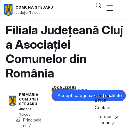
COMUNA STEJARU
Județul
Tulcea
Filiala Județeană Cluj
a Asociației
Comunelor din
România
LOCALIZARE
Acest conținut este blocat până când acceptați categoria corespunzătoare de cookie-uri.
PRIMĂRIA
Accept categoria Funcționalitate
LINKURI
COMUNEI
UTILE
STEJARU
Contact
Județul
Tulcea
Termeni și
Principală
condiții
nr. 7,