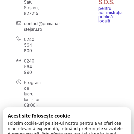
S.O.S.
Satul
Stejaru,
pentru
administrația
827215
publică
locală
contact@primaria-
stejaru.ro
0240
564
809
0240
564
990
Program
de
lucru:
luni - joi
08:00 -
16:30,
Acest site folosește cookie
vineri
08:00 -
Folosim cookie-uri pe site-ul nostru pentru a vă oferi cea
14:00
mai relevantă experiență, reținând preferințele și vizitele
dumneavoastră. Prin efectuarea unui click pe butonul