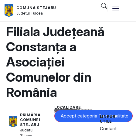
COMUNA STEJARU
Județul
Tulcea
Filiala Județeană
Constanța a
Asociației
Comunelor din
România
LOCALIZARE
Acest conținut este blocat până când acceptați categoria corespunzătoare de cookie-uri.
PRIMĂRIA
Accept categoria Funcționalitate
LINKURI
COMUNEI
UTILE
STEJARU
Contact
Județul
Tulcea