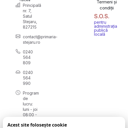
Termeni și
Principală
condiții
nr. 7,
S.O.S.
Satul
Stejaru,
pentru
administrația
827215
publică
locală
contact@primaria-
stejaru.ro
0240
564
809
0240
564
990
Program
de
lucru:
luni - joi
08:00 -
16:30,
Acest site folosește cookie
vineri