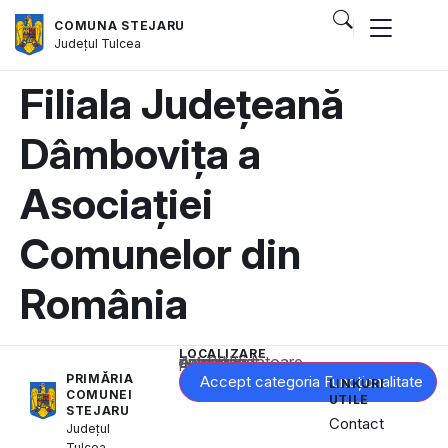
COMUNA STEJARU
Județul
Tulcea
Filiala Județeană
Dâmbovița a
Asociației
Comunelor din
România
LOCALIZARE
Acest conținut este blocat până când acceptați categoria corespunzătoare de cookie-uri.
PRIMĂRIA
Accept categoria Funcționalitate
LINKURI
COMUNEI
UTILE
STEJARU
Contact
Județul
Tulcea