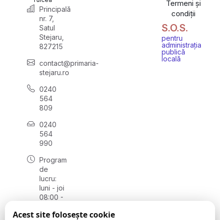
Termeni și
Principală
condiții
nr. 7,
S.O.S.
Satul
Stejaru,
pentru
administrația
827215
publică
locală
contact@primaria-
stejaru.ro
0240
564
809
0240
564
990
Program
de
lucru:
luni - joi
08:00 -
16:30,
Acest site folosește cookie
vineri