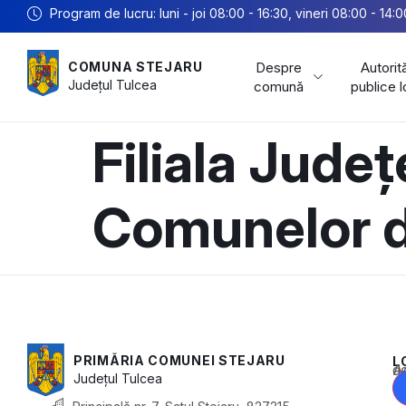
Program de lucru: luni - joi 08:00 - 16:30, vineri 08:00 - 14:0
Despre
Autorită
COMUNA STEJARU
Județul
Tulcea
comună
publice 
Filiala Jude
Comunelor d
PRIMĂRIA COMUNEI STEJARU
L
Acest conținu
Județul
Tulcea