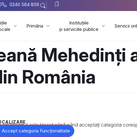
0
0240 564 809
țile
Instituțiile
Primăria
Servicii on
locale
și serviciile publice
țeană Mehedinți a
in România
OCALIZARE
t este blocat până când acceptați categoria corespunzătoare de cookie-uri.
Accept categoria Funcționalitate