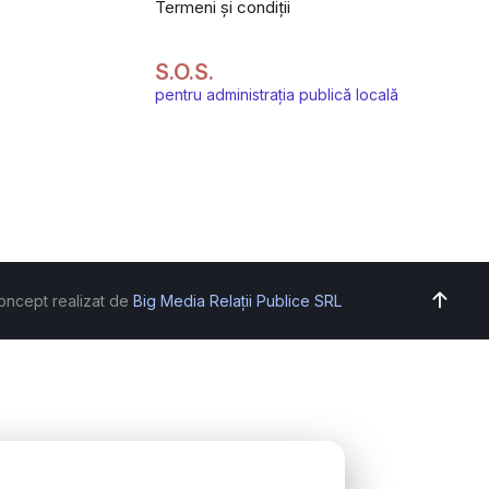
Termeni și condiții
S.O.S.
pentru administrația publică locală
oncept realizat de
Big Media Relații Publice SRL