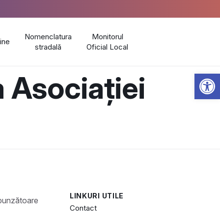
Nomenclatura
Monitorul
line
stradală
Oficial Local
Open 
 Asociației
LINKURI UTILE
Contact