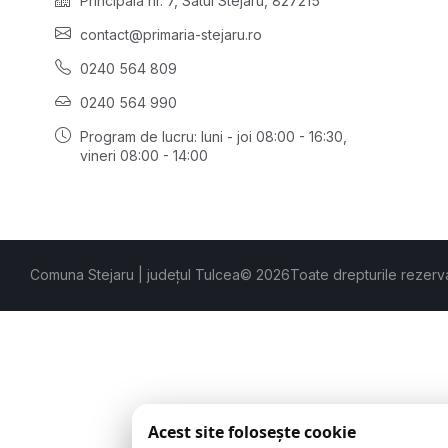
Principală nr. 7, Satul Stejaru, 827215
contact@primaria-stejaru.ro
0240 564 809
0240 564 990
Program de lucru: luni - joi 08:00 - 16:30,
vineri 08:00 - 14:00
Comuna Stejaru | județul Tulcea
© 2026
Toate drepturile rezerv
Acest site folosește cookie