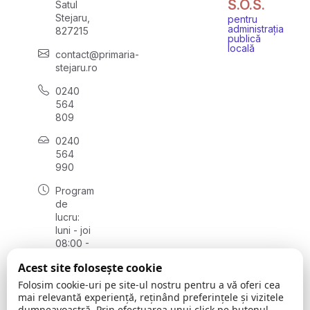
S.O.S.
Satul
Stejaru,
pentru
administrația
827215
publică
locală
contact@primaria-
stejaru.ro
0240
564
809
0240
564
990
Program
de
lucru:
luni - joi
08:00 -
16:30,
Acest site folosește cookie
vineri
08:00 -
Folosim cookie-uri pe site-ul nostru pentru a vă oferi cea
14:00
mai relevantă experiență, reținând preferințele și vizitele
dumneavoastră. Prin efectuarea unui click pe butonul