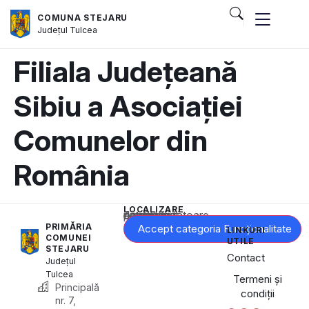
COMUNA STEJARU
Județul
Tulcea
Filiala Județeană
Sibiu a Asociației
Comunelor din
România
LOCALIZARE
Acest conținut este blocat până când acceptați categoria corespunzătoare de cookie-uri.
PRIMĂRIA
Accept categoria Funcționalitate
LINKURI
COMUNEI
UTILE
STEJARU
Contact
Județul
Tulcea
Termeni și
Principală
condiții
nr. 7,