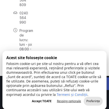
564
809
0240
564
990
Program
de
lucru:
luni - joi
08:00 -
16:30,
Acest site folosește cookie
vineri
08:00 -
Folosim cookie-uri pe site-ul nostru pentru a vă oferi cea
14:00
mai relevantă experiență, reținând preferințele și vizitele
dumneavoastră. Prin efectuarea unui click pe butonul
„Sunt de acord”, sunteți de acord ca TOATE cookie-urile să
Open 
fie utilizate. De asemenea, puteți să refuzați cookie-urile
Concept realizat de
Big Media Relații Publice SRL
opționale prin apăsarea butonului „Refuz”. Prin
continuarea accesării sau utilizării Site-ului web vă
exprimați acordul cu privire la
Comuna
Termeni și Condiții
©
Toate
.
Stejaru |
2026
drepturile
Accept TOATE
Resping opționale
Preferințe
județul Tulcea
rezervate