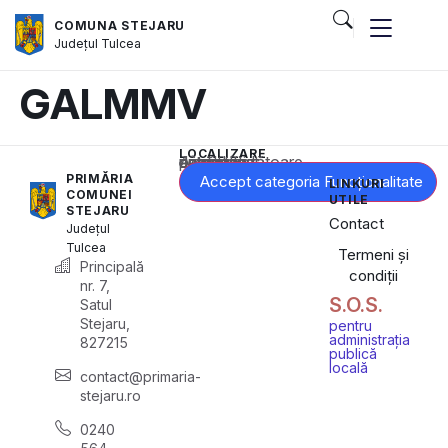
COMUNA STEJARU
Județul
Tulcea
GALMMV
LOCALIZARE
Acest conținut este blocat până când acceptați categoria corespunzătoare de cookie-uri.
PRIMĂRIA
Accept categoria Funcționalitate
LINKURI
COMUNEI
UTILE
STEJARU
Contact
Județul
Tulcea
Termeni și
Principală
condiții
nr. 7,
S.O.S.
Satul
Stejaru,
pentru
administrația
827215
publică
locală
contact@primaria-
stejaru.ro
0240