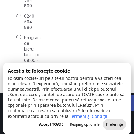
564
809
0240
564
990
Program
de
lucru:
luni - joi
08:00 -
16:30,
Acest site folosește cookie
vineri
08:00 -
Folosim cookie-uri pe site-ul nostru pentru a vă oferi cea
14:00
mai relevantă experiență, reținând preferințele și vizitele
dumneavoastră. Prin efectuarea unui click pe butonul
„Sunt de acord”, sunteți de acord ca TOATE cookie-urile să
Open 
fie utilizate. De asemenea, puteți să refuzați cookie-urile
Concept realizat de
Big Media Relații Publice SRL
opționale prin apăsarea butonului „Refuz”. Prin
continuarea accesării sau utilizării Site-ului web vă
exprimați acordul cu privire la
Comuna
Termeni și Condiții
©
Toate
.
Stejaru |
2026
drepturile
Accept TOATE
Resping opționale
Preferințe
județul Tulcea
rezervate