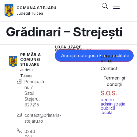
COMUNA STEJARU
Județul
Tulcea
Grădinari – Strejești
LOCALIZARE
Acest conținut este blocat până când acceptați categoria corespunzătoare de cookie-uri.
PRIMĂRIA
Accept categoria Funcționalitate
LINKURI
COMUNEI
UTILE
STEJARU
Contact
Județul
Tulcea
Termeni și
Principală
condiții
nr. 7,
S.O.S.
Satul
Stejaru,
pentru
administrația
827215
publică
locală
contact@primaria-
stejaru.ro
0240