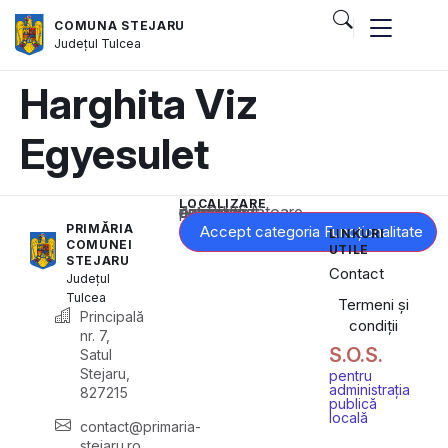
COMUNA STEJARU
Județul
Tulcea
Harghita Viz
Egyesulet
LOCALIZARE
Acest conținut este blocat până când acceptați categoria corespunzătoare de cookie-uri.
PRIMĂRIA
Accept categoria Funcționalitate
LINKURI
COMUNEI
UTILE
STEJARU
Contact
Județul
Tulcea
Termeni și
Principală
condiții
nr. 7,
S.O.S.
Satul
Stejaru,
pentru
administrația
827215
publică
locală
contact@primaria-
stejaru.ro