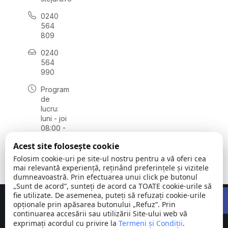
0240
564
809
0240
564
990
Program
de
lucru:
luni - joi
08:00 -
16:30,
Acest site folosește cookie
vineri
08:00 -
Folosim cookie-uri pe site-ul nostru pentru a vă oferi cea
14:00
mai relevantă experiență, reținând preferințele și vizitele
dumneavoastră. Prin efectuarea unui click pe butonul
„Sunt de acord”, sunteți de acord ca TOATE cookie-urile să
Open 
fie utilizate. De asemenea, puteți să refuzați cookie-urile
Concept realizat de
Big Media Relații Publice SRL
opționale prin apăsarea butonului „Refuz”. Prin
continuarea accesării sau utilizării Site-ului web vă
exprimați acordul cu privire la
Comuna
Termeni și Condiții
©
Toate
.