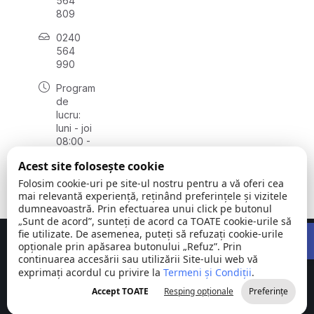
564
809
0240
564
990
Program
de
lucru:
luni - joi
08:00 -
16:30,
Acest site folosește cookie
vineri
08:00 -
Folosim cookie-uri pe site-ul nostru pentru a vă oferi cea
14:00
mai relevantă experiență, reținând preferințele și vizitele
dumneavoastră. Prin efectuarea unui click pe butonul
„Sunt de acord”, sunteți de acord ca TOATE cookie-urile să
Open 
fie utilizate. De asemenea, puteți să refuzați cookie-urile
Concept realizat de
Big Media Relații Publice SRL
opționale prin apăsarea butonului „Refuz”. Prin
continuarea accesării sau utilizării Site-ului web vă
exprimați acordul cu privire la
Comuna
Termeni și Condiții
©
Toate
.
Stejaru |
2026
drepturile
Accept TOATE
Resping opționale
Preferințe
județul Tulcea
rezervate