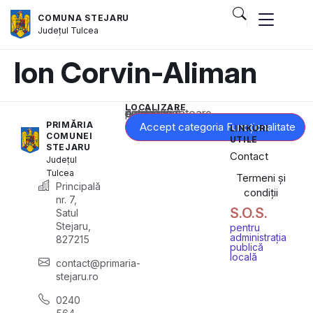
COMUNA STEJARU
Județul
Tulcea
Ion Corvin-Aliman
LOCALIZARE
Acest conținut este blocat până când acceptați categoria corespunzătoare de cookie-uri.
PRIMĂRIA
Accept categoria Funcționalitate
LINKURI
COMUNEI
UTILE
STEJARU
Contact
Județul
Tulcea
Termeni și
Principală
condiții
nr. 7,
S.O.S.
Satul
Stejaru,
pentru
administrația
827215
publică
locală
contact@primaria-
stejaru.ro
0240