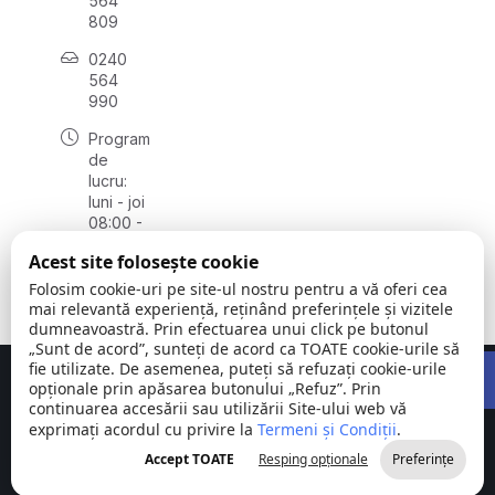
564
809
0240
564
990
Program
de
lucru:
luni - joi
08:00 -
16:30,
Acest site folosește cookie
vineri
08:00 -
Folosim cookie-uri pe site-ul nostru pentru a vă oferi cea
14:00
mai relevantă experiență, reținând preferințele și vizitele
dumneavoastră. Prin efectuarea unui click pe butonul
„Sunt de acord”, sunteți de acord ca TOATE cookie-urile să
Open 
fie utilizate. De asemenea, puteți să refuzați cookie-urile
Concept realizat de
Big Media Relații Publice SRL
opționale prin apăsarea butonului „Refuz”. Prin
continuarea accesării sau utilizării Site-ului web vă
exprimați acordul cu privire la
Comuna
Termeni și Condiții
©
Toate
.
Stejaru |
2026
drepturile
Accept TOATE
Resping opționale
Preferințe
județul Tulcea
rezervate