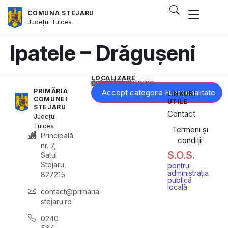
COMUNA STEJARU
Județul
Tulcea
Ipatele – Drăgușeni
LOCALIZARE
Acest conținut este blocat până când acceptați categoria corespunzătoare de cookie-uri.
PRIMĂRIA
Accept categoria Funcționalitate
LINKURI
COMUNEI
UTILE
STEJARU
Contact
Județul
Tulcea
Termeni și
Principală
condiții
nr. 7,
S.O.S.
Satul
Stejaru,
pentru
administrația
827215
publică
locală
contact@primaria-
stejaru.ro
0240