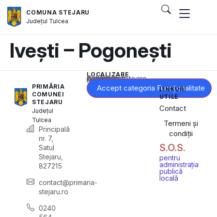
COMUNA STEJARU
Județul
Tulcea
Ivești – Pogonești
LOCALIZARE
Acest conținut este blocat până când acceptați categoria corespunzătoare de cookie-uri.
PRIMĂRIA
Accept categoria Funcționalitate
LINKURI
COMUNEI
UTILE
STEJARU
Contact
Județul
Tulcea
Termeni și
Principală
condiții
nr. 7,
S.O.S.
Satul
Stejaru,
pentru
administrația
827215
publică
locală
contact@primaria-
stejaru.ro
0240