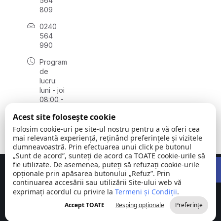
564
809
0240
564
990
Program
de
lucru:
luni - joi
08:00 -
16:30,
Acest site folosește cookie
vineri
08:00 -
Folosim cookie-uri pe site-ul nostru pentru a vă oferi cea
14:00
mai relevantă experiență, reținând preferințele și vizitele
dumneavoastră. Prin efectuarea unui click pe butonul
„Sunt de acord”, sunteți de acord ca TOATE cookie-urile să
Open 
fie utilizate. De asemenea, puteți să refuzați cookie-urile
Concept realizat de
Big Media Relații Publice SRL
opționale prin apăsarea butonului „Refuz”. Prin
continuarea accesării sau utilizării Site-ului web vă
exprimați acordul cu privire la
Comuna
Termeni și Condiții
©
Toate
.
Stejaru |
2026
drepturile
Accept TOATE
Resping opționale
Preferințe
județul Tulcea
rezervate