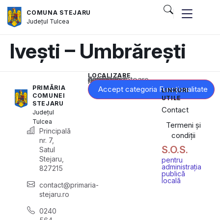
COMUNA STEJARU
Județul
Tulcea
Ivești – Umbrărești
LOCALIZARE
Acest conținut este blocat până când acceptați categoria corespunzătoare de cookie-uri.
PRIMĂRIA
Accept categoria Funcționalitate
LINKURI
COMUNEI
UTILE
STEJARU
Contact
Județul
Tulcea
Termeni și
Principală
condiții
nr. 7,
S.O.S.
Satul
Stejaru,
pentru
administrația
827215
publică
locală
contact@primaria-
stejaru.ro
0240