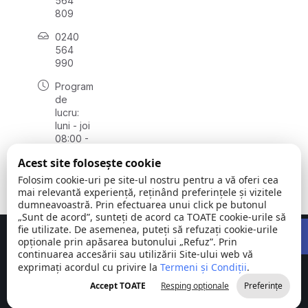
564
809
0240
564
990
Program
de
lucru:
luni - joi
08:00 -
16:30,
Acest site folosește cookie
vineri
08:00 -
Folosim cookie-uri pe site-ul nostru pentru a vă oferi cea
14:00
mai relevantă experiență, reținând preferințele și vizitele
dumneavoastră. Prin efectuarea unui click pe butonul
„Sunt de acord”, sunteți de acord ca TOATE cookie-urile să
Open 
fie utilizate. De asemenea, puteți să refuzați cookie-urile
Concept realizat de
Big Media Relații Publice SRL
opționale prin apăsarea butonului „Refuz”. Prin
continuarea accesării sau utilizării Site-ului web vă
exprimați acordul cu privire la
Comuna
Termeni și Condiții
©
Toate
.
Stejaru |
2026
drepturile
Accept TOATE
Resping opționale
Preferințe
județul Tulcea
rezervate