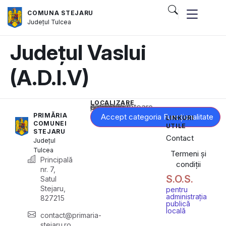
COMUNA STEJARU
Județul
Tulcea
Județul Vaslui
(A.D.I.V)
LOCALIZARE
Acest conținut este blocat până când acceptați categoria corespunzătoare de cookie-uri.
PRIMĂRIA
Accept categoria Funcționalitate
LINKURI
COMUNEI
UTILE
STEJARU
Contact
Județul
Tulcea
Termeni și
Principală
condiții
nr. 7,
S.O.S.
Satul
Stejaru,
pentru
administrația
827215
publică
locală
contact@primaria-
stejaru.ro