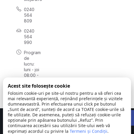
0240
564
809
0240
564
990
Program
de
lucru:
luni - joi
08:00 -
16:30,
Acest site folosește cookie
vineri
08:00 -
Folosim cookie-uri pe site-ul nostru pentru a vă oferi cea
14:00
mai relevantă experiență, reținând preferințele și vizitele
dumneavoastră. Prin efectuarea unui click pe butonul
„Sunt de acord”, sunteți de acord ca TOATE cookie-urile să
Open 
fie utilizate. De asemenea, puteți să refuzați cookie-urile
Concept realizat de
Big Media Relații Publice SRL
opționale prin apăsarea butonului „Refuz”. Prin
continuarea accesării sau utilizării Site-ului web vă
exprimați acordul cu privire la
Comuna
Termeni și Condiții
©
Toate
.