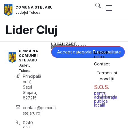
COMUNA STEJARU
Județul
Tulcea
Lider Cluj
LOCALIZARE
Acest conținut este blocat până când acceptați categoria corespunzătoare de cookie-uri.
PRIMĂRIA
Accept categoria Funcționalitate
LINKURI
COMUNEI
UTILE
STEJARU
Contact
Județul
Tulcea
Termeni și
Principală
condiții
nr. 7,
S.O.S.
Satul
Stejaru,
pentru
administrația
827215
publică
locală
contact@primaria-
stejaru.ro
0240