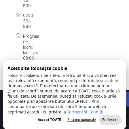
564
809
0240
564
990
Program
de
lucru:
luni - joi
08:00 -
16:30,
Acest site folosește cookie
vineri
08:00 -
Folosim cookie-uri pe site-ul nostru pentru a vă oferi cea
14:00
mai relevantă experiență, reținând preferințele și vizitele
dumneavoastră. Prin efectuarea unui click pe butonul
„Sunt de acord”, sunteți de acord ca TOATE cookie-urile să
Open 
fie utilizate. De asemenea, puteți să refuzați cookie-urile
Concept realizat de
Big Media Relații Publice SRL
opționale prin apăsarea butonului „Refuz”. Prin
continuarea accesării sau utilizării Site-ului web vă
exprimați acordul cu privire la
Comuna
Termeni și Condiții
©
Toate
.
Stejaru |
2026
drepturile
Accept TOATE
Resping opționale
Preferințe
județul Tulcea
rezervate