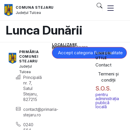
COMUNA STEJARU
Județul
Tulcea
Lunca Dunării
LOCALIZARE
Acest conținut este blocat până când acceptați categoria corespunzătoare de cookie-uri.
PRIMĂRIA
Accept categoria Funcționalitate
LINKURI
COMUNEI
UTILE
STEJARU
Contact
Județul
Tulcea
Termeni și
Principală
condiții
nr. 7,
S.O.S.
Satul
Stejaru,
pentru
administrația
827215
publică
locală
contact@primaria-
stejaru.ro
0240