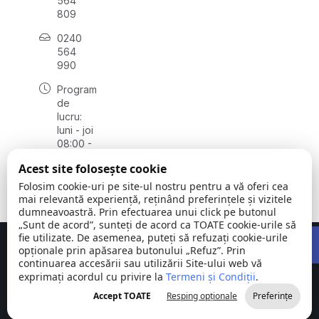
564
809
0240
564
990
Program
de
lucru:
luni - joi
08:00 -
16:30,
Acest site folosește cookie
vineri
08:00 -
Folosim cookie-uri pe site-ul nostru pentru a vă oferi cea
14:00
mai relevantă experiență, reținând preferințele și vizitele
dumneavoastră. Prin efectuarea unui click pe butonul
„Sunt de acord”, sunteți de acord ca TOATE cookie-urile să
Open 
fie utilizate. De asemenea, puteți să refuzați cookie-urile
Concept realizat de
Big Media Relații Publice SRL
opționale prin apăsarea butonului „Refuz”. Prin
continuarea accesării sau utilizării Site-ului web vă
exprimați acordul cu privire la
Comuna
Termeni și Condiții
©
Toate
.
Stejaru |
2026
drepturile
Accept TOATE
Resping opționale
Preferințe
județul Tulcea
rezervate