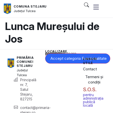
COMUNA STEJARU
Județul
Tulcea
Lunca Mureșului de
Jos
LOCALIZARE
Acest conținut este blocat până când acceptați categoria corespunzătoare de cookie-uri.
PRIMĂRIA
Accept categoria Funcționalitate
LINKURI
COMUNEI
UTILE
STEJARU
Contact
Județul
Tulcea
Termeni și
Principală
condiții
nr. 7,
S.O.S.
Satul
Stejaru,
pentru
administrația
827215
publică
locală
contact@primaria-
stejaru.ro