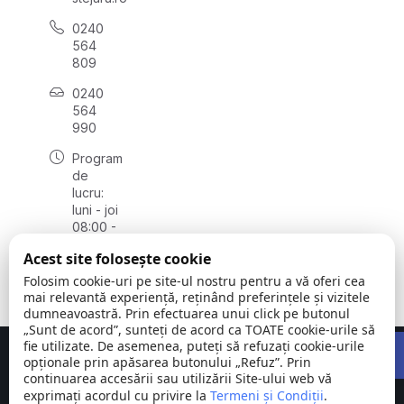
0240
564
809
0240
564
990
Program
de
lucru:
luni - joi
08:00 -
16:30,
Acest site folosește cookie
vineri
08:00 -
Folosim cookie-uri pe site-ul nostru pentru a vă oferi cea
14:00
mai relevantă experiență, reținând preferințele și vizitele
dumneavoastră. Prin efectuarea unui click pe butonul
„Sunt de acord”, sunteți de acord ca TOATE cookie-urile să
Open 
fie utilizate. De asemenea, puteți să refuzați cookie-urile
Concept realizat de
Big Media Relații Publice SRL
opționale prin apăsarea butonului „Refuz”. Prin
continuarea accesării sau utilizării Site-ului web vă
exprimați acordul cu privire la
Comuna
Termeni și Condiții
©
Toate
.