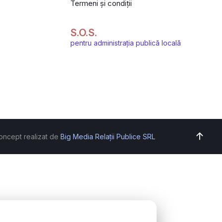
Termeni și condiții
S.O.S.
pentru administrația publică locală
oncept realizat de
Big Media Relații Publice SRL