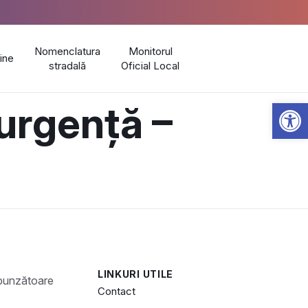
Nomenclatura
Monitorul
line
stradală
Oficial Local
Open 
urgență –
LINKURI UTILE
Contact