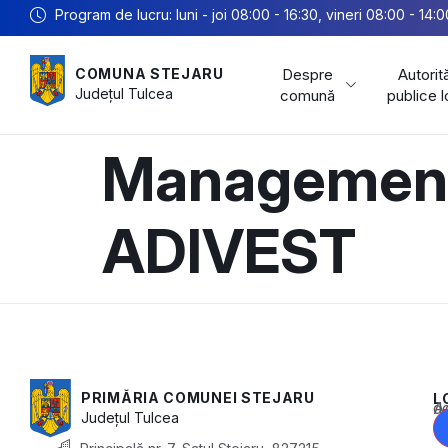
Program de lucru: luni - joi 08:00 - 16:30, vineri 08:00 - 14:0
Despre
Autorită
COMUNA STEJARU
Județul
Tulcea
comună
publice 
Managementul
ADIVEST
PRIMĂRIA COMUNEI STEJARU
L
Acest conținu
Județul
Tulcea