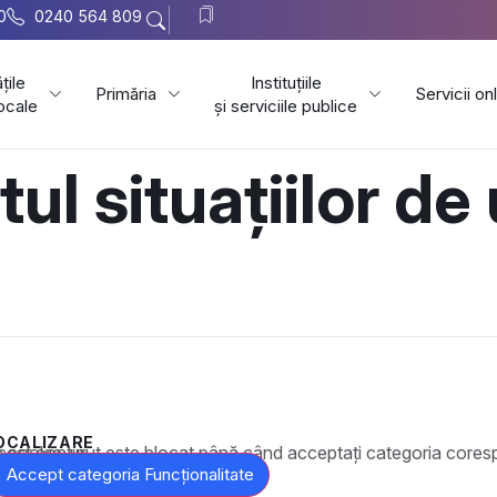
0
0240 564 809
țile
Instituțiile
Primăria
Servicii on
locale
și serviciile publice
 situațiilor de 
OCALIZARE
t este blocat până când acceptați categoria corespunzătoare de cookie-uri.
Accept categoria Funcționalitate