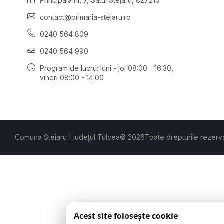
Principală nr. 7, Satul Stejaru, 827215
contact@primaria-stejaru.ro
0240 564 809
0240 564 990
Program de lucru: luni - joi 08:00 - 16:30,
vineri 08:00 - 14:00
Comuna Stejaru | județul Tulcea
© 2026
Toate drepturile rezerv
Acest site folosește cookie