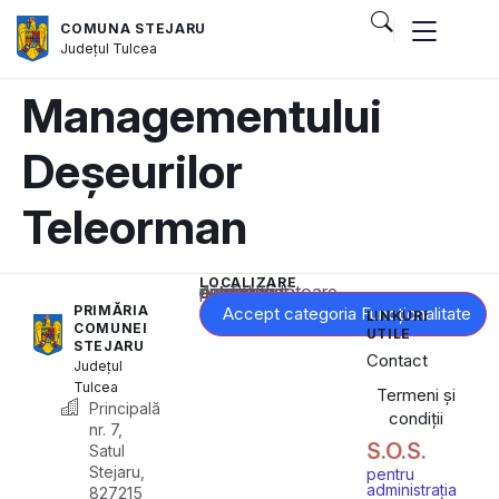
COMUNA STEJARU
Județul
Tulcea
Managementului
Deșeurilor
Teleorman
LOCALIZARE
Acest conținut este blocat până când acceptați categoria corespunzătoare de cookie-uri.
PRIMĂRIA
Accept categoria Funcționalitate
LINKURI
COMUNEI
UTILE
STEJARU
Contact
Județul
Tulcea
Termeni și
Principală
condiții
nr. 7,
S.O.S.
Satul
Stejaru,
pentru
administrația
827215