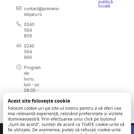
publică
locală
contact@primaria-
stejaru.ro
0240
564
809
0240
564
990
Program
de
lucru:
luni - joi
08:00 -
16:30,
Acest site folosește cookie
vineri
08:00 -
Folosim cookie-uri pe site-ul nostru pentru a vă oferi cea
14:00
mai relevantă experiență, reținând preferințele și vizitele
dumneavoastră. Prin efectuarea unui click pe butonul
„Sunt de acord”, sunteți de acord ca TOATE cookie-urile să
Open 
fie utilizate. De asemenea, puteți să refuzați cookie-urile
Concept realizat de
Big Media Relații Publice SRL