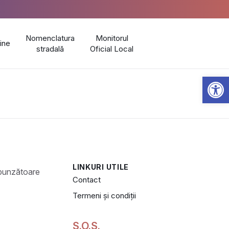
Nomenclatura
Monitorul
line
stradală
Oficial Local
Open 
LINKURI UTILE
Contact
Termeni și condiții
S.O.S.