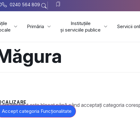
0
0240 564 809
țile
Instituțiile
Primăria
Servicii on
locale
și serviciile publice
 Măgura
OCALIZARE
t este blocat până când acceptați categoria corespunzătoare de cookie-uri.
Accept categoria Funcționalitate