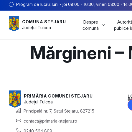
Program de lucru: luni - joi 08:00 - 16:30, vineri 08:00 - 14:0
Despre
Autorită
COMUNA STEJARU
Județul
Tulcea
comună
publice 
Mărgineni –
PRIMĂRIA COMUNEI STEJARU
L
Acest conținu
Județul
Tulcea
Principală nr. 7, Satul Stejaru, 827215
contact@primaria-stejaru.ro
0240 564 809