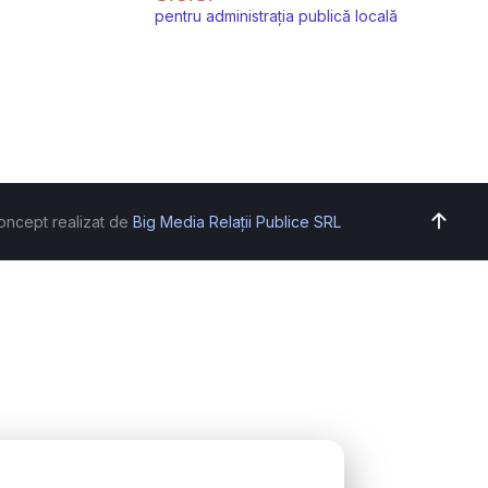
pentru administrația publică locală
oncept realizat de
Big Media Relații Publice SRL