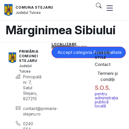
COMUNA STEJARU
Județul
Tulcea
Mărginimea Sibiului
LOCALIZARE
Acest conținut este blocat până când acceptați categoria corespunzătoare de cookie-uri.
PRIMĂRIA
Accept categoria Funcționalitate
LINKURI
COMUNEI
UTILE
STEJARU
Contact
Județul
Tulcea
Termeni și
Principală
condiții
nr. 7,
S.O.S.
Satul
Stejaru,
pentru
administrația
827215
publică
locală
contact@primaria-
stejaru.ro
0240