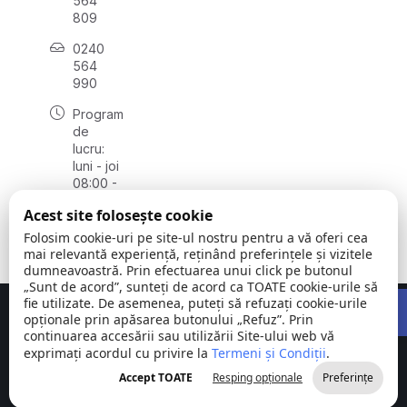
564
809
0240
564
990
Program
de
lucru:
luni - joi
08:00 -
16:30,
Acest site folosește cookie
vineri
08:00 -
Folosim cookie-uri pe site-ul nostru pentru a vă oferi cea
14:00
mai relevantă experiență, reținând preferințele și vizitele
dumneavoastră. Prin efectuarea unui click pe butonul
„Sunt de acord”, sunteți de acord ca TOATE cookie-urile să
Open 
fie utilizate. De asemenea, puteți să refuzați cookie-urile
Concept realizat de
Big Media Relații Publice SRL
opționale prin apăsarea butonului „Refuz”. Prin
continuarea accesării sau utilizării Site-ului web vă
exprimați acordul cu privire la
Comuna
Termeni și Condiții
©
Toate
.
Stejaru |
2026
drepturile
Accept TOATE
Resping opționale
Preferințe
județul Tulcea
rezervate