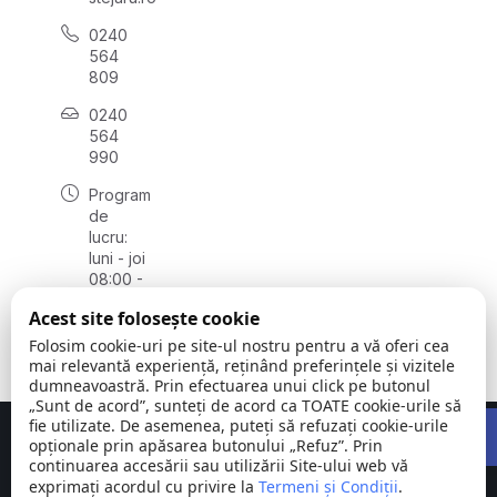
0240
564
809
0240
564
990
Program
de
lucru:
luni - joi
08:00 -
16:30,
Acest site folosește cookie
vineri
08:00 -
Folosim cookie-uri pe site-ul nostru pentru a vă oferi cea
14:00
mai relevantă experiență, reținând preferințele și vizitele
dumneavoastră. Prin efectuarea unui click pe butonul
„Sunt de acord”, sunteți de acord ca TOATE cookie-urile să
Open 
fie utilizate. De asemenea, puteți să refuzați cookie-urile
Concept realizat de
Big Media Relații Publice SRL
opționale prin apăsarea butonului „Refuz”. Prin
continuarea accesării sau utilizării Site-ului web vă
exprimați acordul cu privire la
Comuna
Termeni și Condiții
©
Toate
.