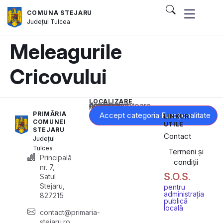
COMUNA STEJARU
Județul
Tulcea
Meleagurile
Cricovului
LOCALIZARE
Acest conținut este blocat până când acceptați categoria corespunzătoare de cookie-uri.
PRIMĂRIA
Accept categoria Funcționalitate
LINKURI
COMUNEI
UTILE
STEJARU
Contact
Județul
Tulcea
Termeni și
Principală
condiții
nr. 7,
S.O.S.
Satul
Stejaru,
pentru
administrația
827215
publică
locală
contact@primaria-
stejaru.ro