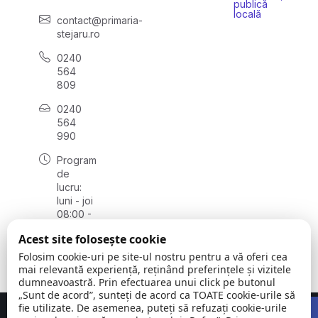
publică
locală
contact@primaria-
stejaru.ro
0240
564
809
0240
564
990
Program
de
lucru:
luni - joi
08:00 -
16:30,
Acest site folosește cookie
vineri
08:00 -
Folosim cookie-uri pe site-ul nostru pentru a vă oferi cea
14:00
mai relevantă experiență, reținând preferințele și vizitele
dumneavoastră. Prin efectuarea unui click pe butonul
„Sunt de acord”, sunteți de acord ca TOATE cookie-urile să
Open 
fie utilizate. De asemenea, puteți să refuzați cookie-urile
Concept realizat de
Big Media Relații Publice SRL