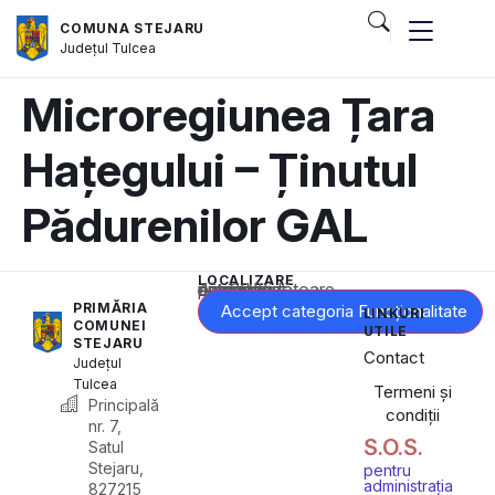
COMUNA STEJARU
Județul
Tulcea
Microregiunea Țara
Hațegului – Ținutul
Pădurenilor GAL
LOCALIZARE
Acest conținut este blocat până când acceptați categoria corespunzătoare de cookie-uri.
PRIMĂRIA
Accept categoria Funcționalitate
LINKURI
COMUNEI
UTILE
STEJARU
Contact
Județul
Tulcea
Termeni și
Principală
condiții
nr. 7,
S.O.S.
Satul
Stejaru,
pentru
administrația
827215