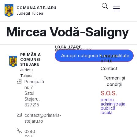
COMUNA STEJARU
Județul
Tulcea
Mircea Vodă-Saligny
LOCALIZARE
Acest conținut este blocat până când acceptați categoria corespunzătoare de cookie-uri.
PRIMĂRIA
Accept categoria Funcționalitate
LINKURI
COMUNEI
UTILE
STEJARU
Contact
Județul
Tulcea
Termeni și
Principală
condiții
nr. 7,
S.O.S.
Satul
Stejaru,
pentru
administrația
827215
publică
locală
contact@primaria-
stejaru.ro
0240