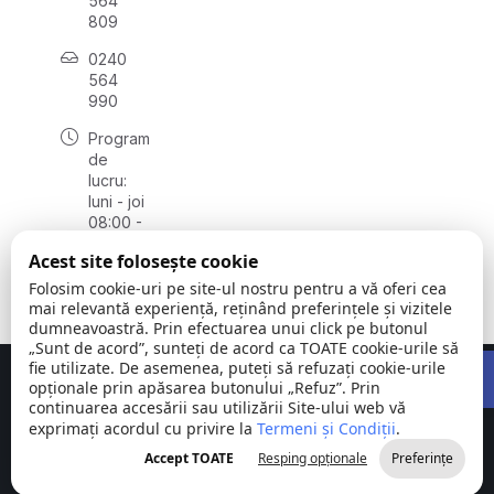
564
809
0240
564
990
Program
de
lucru:
luni - joi
08:00 -
16:30,
Acest site folosește cookie
vineri
08:00 -
Folosim cookie-uri pe site-ul nostru pentru a vă oferi cea
14:00
mai relevantă experiență, reținând preferințele și vizitele
dumneavoastră. Prin efectuarea unui click pe butonul
„Sunt de acord”, sunteți de acord ca TOATE cookie-urile să
Open 
fie utilizate. De asemenea, puteți să refuzați cookie-urile
Concept realizat de
Big Media Relații Publice SRL
opționale prin apăsarea butonului „Refuz”. Prin
continuarea accesării sau utilizării Site-ului web vă
exprimați acordul cu privire la
Comuna
Termeni și Condiții
©
Toate
.
Stejaru |
2026
drepturile
Accept TOATE
Resping opționale
Preferințe
județul Tulcea
rezervate