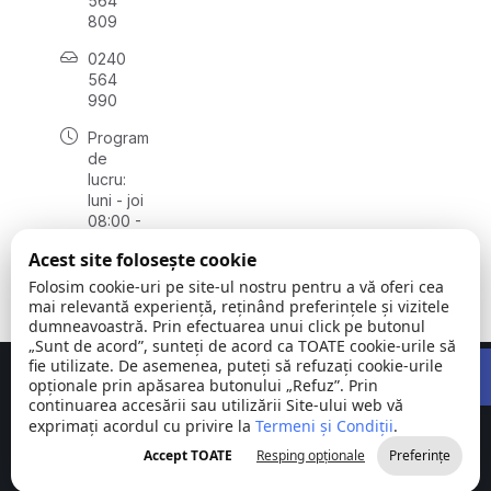
564
809
0240
564
990
Program
de
lucru:
luni - joi
08:00 -
16:30,
Acest site folosește cookie
vineri
08:00 -
Folosim cookie-uri pe site-ul nostru pentru a vă oferi cea
14:00
mai relevantă experiență, reținând preferințele și vizitele
dumneavoastră. Prin efectuarea unui click pe butonul
„Sunt de acord”, sunteți de acord ca TOATE cookie-urile să
Open 
fie utilizate. De asemenea, puteți să refuzați cookie-urile
Concept realizat de
Big Media Relații Publice SRL
opționale prin apăsarea butonului „Refuz”. Prin
continuarea accesării sau utilizării Site-ului web vă
exprimați acordul cu privire la
Comuna
Termeni și Condiții
©
Toate
.
Stejaru |
2026
drepturile
Accept TOATE
Resping opționale
Preferințe
județul Tulcea
rezervate