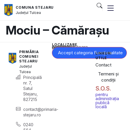
COMUNA STEJARU
Județul
Tulcea
Mociu – Cămărașu
LOCALIZARE
Acest conținut este blocat până când acceptați categoria corespunzătoare de cookie-uri.
PRIMĂRIA
Accept categoria Funcționalitate
LINKURI
COMUNEI
UTILE
STEJARU
Contact
Județul
Tulcea
Termeni și
Principală
condiții
nr. 7,
S.O.S.
Satul
Stejaru,
pentru
administrația
827215
publică
locală
contact@primaria-
stejaru.ro
0240