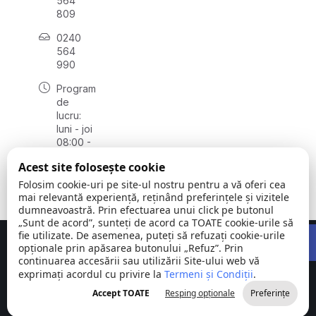
564
809
0240
564
990
Program
de
lucru:
luni - joi
08:00 -
16:30,
Acest site folosește cookie
vineri
08:00 -
Folosim cookie-uri pe site-ul nostru pentru a vă oferi cea
14:00
mai relevantă experiență, reținând preferințele și vizitele
dumneavoastră. Prin efectuarea unui click pe butonul
„Sunt de acord”, sunteți de acord ca TOATE cookie-urile să
Open 
fie utilizate. De asemenea, puteți să refuzați cookie-urile
Concept realizat de
Big Media Relații Publice SRL
opționale prin apăsarea butonului „Refuz”. Prin
continuarea accesării sau utilizării Site-ului web vă
exprimați acordul cu privire la
Comuna
Termeni și Condiții
©
Toate
.
Stejaru |
2026
drepturile
Accept TOATE
Resping opționale
Preferințe
județul Tulcea
rezervate