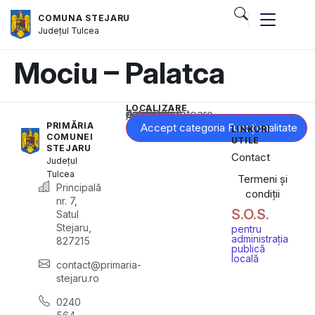
COMUNA STEJARU
Județul
Tulcea
Mociu – Palatca
LOCALIZARE
Acest conținut este blocat până când acceptați categoria corespunzătoare de cookie-uri.
PRIMĂRIA
Accept categoria Funcționalitate
LINKURI
COMUNEI
UTILE
STEJARU
Contact
Județul
Tulcea
Termeni și
Principală
condiții
nr. 7,
S.O.S.
Satul
Stejaru,
pentru
administrația
827215
publică
locală
contact@primaria-
stejaru.ro
0240