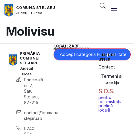
COMUNA STEJARU
Județul
Tulcea
Molivisu
LOCALIZARE
Acest conținut este blocat până când acceptați categoria corespunzătoare de cookie-uri.
PRIMĂRIA
Accept categoria Funcționalitate
LINKURI
COMUNEI
UTILE
STEJARU
Contact
Județul
Tulcea
Termeni și
Principală
condiții
nr. 7,
S.O.S.
Satul
Stejaru,
pentru
administrația
827215
publică
locală
contact@primaria-
stejaru.ro
0240