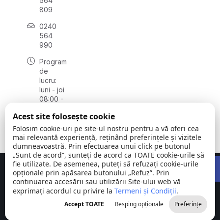
564
809
0240
564
990
Program
de
lucru:
luni - joi
08:00 -
16:30,
Acest site folosește cookie
vineri
08:00 -
Folosim cookie-uri pe site-ul nostru pentru a vă oferi cea
14:00
mai relevantă experiență, reținând preferințele și vizitele
dumneavoastră. Prin efectuarea unui click pe butonul
„Sunt de acord”, sunteți de acord ca TOATE cookie-urile să
Open 
fie utilizate. De asemenea, puteți să refuzați cookie-urile
Concept realizat de
Big Media Relații Publice SRL
opționale prin apăsarea butonului „Refuz”. Prin
continuarea accesării sau utilizării Site-ului web vă
exprimați acordul cu privire la
Comuna
Termeni și Condiții
©
Toate
.
Stejaru |
2026
drepturile
Accept TOATE
Resping opționale
Preferințe
județul Tulcea
rezervate