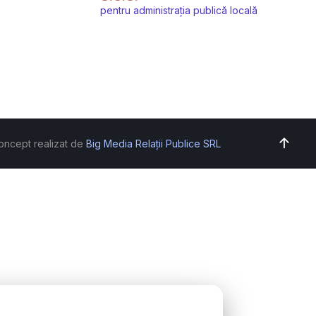
pentru administrația publică locală
oncept realizat de
Big Media Relații Publice SRL