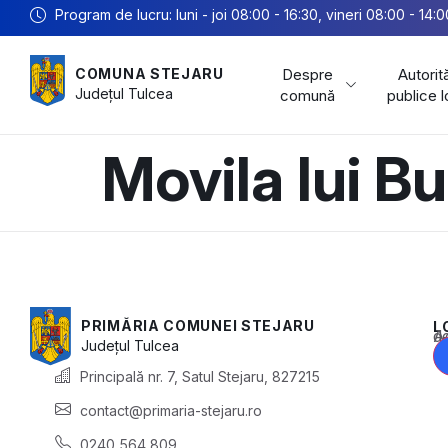
Program de lucru: luni - joi 08:00 - 16:30, vineri 08:00 - 14:0
Despre
Autorită
COMUNA STEJARU
Județul
Tulcea
comună
publice 
Movila lui B
PRIMĂRIA COMUNEI STEJARU
L
Acest conținu
Județul
Tulcea
Principală nr. 7, Satul Stejaru, 827215
contact@primaria-stejaru.ro
0240 564 809