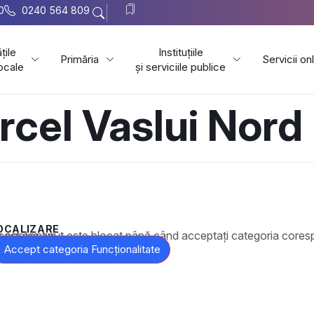
0
0240 564 809
țile
Instituțiile
Primăria
Servicii on
locale
și serviciile publice
urcel Vaslui Nord
OCALIZARE
t este blocat până când acceptați categoria corespunzătoare de cookie-uri.
Accept categoria Funcționalitate