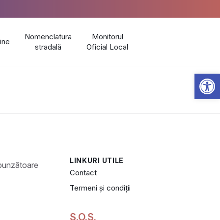
Nomenclatura
Monitorul
line
stradală
Oficial Local
Open 
LINKURI UTILE
Contact
Termeni și condiții
S.O.S.