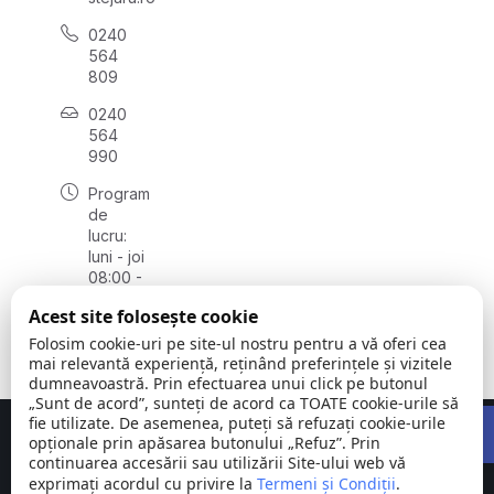
0240
564
809
0240
564
990
Program
de
lucru:
luni - joi
08:00 -
16:30,
Acest site folosește cookie
vineri
08:00 -
Folosim cookie-uri pe site-ul nostru pentru a vă oferi cea
14:00
mai relevantă experiență, reținând preferințele și vizitele
dumneavoastră. Prin efectuarea unui click pe butonul
„Sunt de acord”, sunteți de acord ca TOATE cookie-urile să
Open 
fie utilizate. De asemenea, puteți să refuzați cookie-urile
Concept realizat de
Big Media Relații Publice SRL
opționale prin apăsarea butonului „Refuz”. Prin
continuarea accesării sau utilizării Site-ului web vă
exprimați acordul cu privire la
Comuna
Termeni și Condiții
©
Toate
.