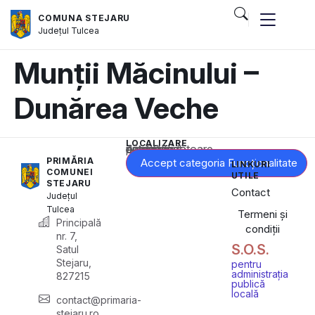
COMUNA STEJARU
Județul
Tulcea
Munții Măcinului –
Dunărea Veche
LOCALIZARE
Acest conținut este blocat până când acceptați categoria corespunzătoare de cookie-uri.
PRIMĂRIA
Accept categoria Funcționalitate
LINKURI
COMUNEI
UTILE
STEJARU
Contact
Județul
Tulcea
Termeni și
Principală
condiții
nr. 7,
S.O.S.
Satul
Stejaru,
pentru
administrația
827215
publică
locală
contact@primaria-
stejaru.ro