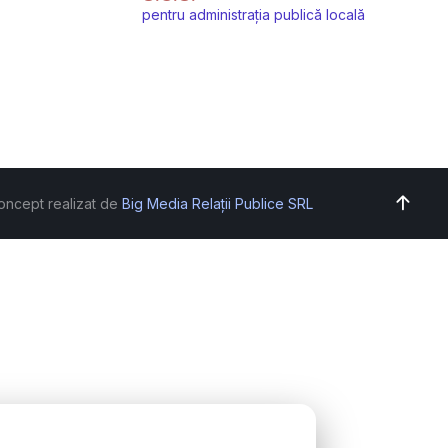
pentru administrația publică locală
oncept realizat de
Big Media Relații Publice SRL