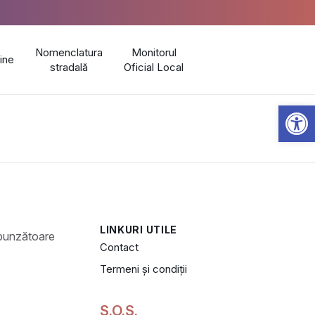
Nomenclatura
Monitorul
line
stradală
Oficial Local
Open 
LINKURI UTILE
Contact
Termeni și condiții
S.O.S.