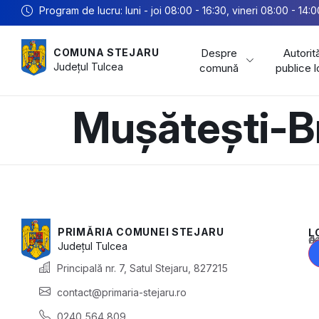
Program de lucru: luni - joi 08:00 - 16:30, vineri 08:00 - 14:0
Despre
Autorită
COMUNA STEJARU
Județul
Tulcea
comună
publice 
Mușătești-B
PRIMĂRIA COMUNEI STEJARU
L
Acest conținu
Județul
Tulcea
Principală nr. 7, Satul Stejaru, 827215
contact@primaria-stejaru.ro
0240 564 809