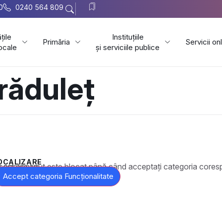
0
0240 564 809
țile
Instituțiile
Primăria
Servicii on
locale
și serviciile publice
răduleț
OCALIZARE
t este blocat până când acceptați categoria corespunzătoare de cookie-uri.
Accept categoria Funcționalitate