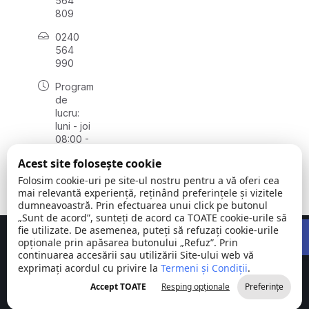
564
809
0240
564
990
Program
de
lucru:
luni - joi
08:00 -
16:30,
Acest site folosește cookie
vineri
08:00 -
Folosim cookie-uri pe site-ul nostru pentru a vă oferi cea
14:00
mai relevantă experiență, reținând preferințele și vizitele
dumneavoastră. Prin efectuarea unui click pe butonul
„Sunt de acord”, sunteți de acord ca TOATE cookie-urile să
Open 
fie utilizate. De asemenea, puteți să refuzați cookie-urile
Concept realizat de
Big Media Relații Publice SRL
opționale prin apăsarea butonului „Refuz”. Prin
continuarea accesării sau utilizării Site-ului web vă
exprimați acordul cu privire la
Comuna
Termeni și Condiții
©
Toate
.
Stejaru |
2026
drepturile
Accept TOATE
Resping opționale
Preferințe
județul Tulcea
rezervate