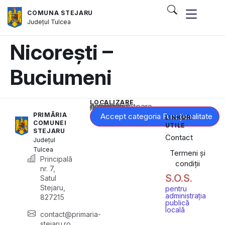
COMUNA STEJARU
Județul
Tulcea
Nicorești –
Buciumeni
LOCALIZARE
Acest conținut este blocat până când acceptați categoria corespunzătoare de cookie-uri.
PRIMĂRIA
Accept categoria Funcționalitate
LINKURI
COMUNEI
UTILE
STEJARU
Contact
Județul
Tulcea
Termeni și
Principală
condiții
nr. 7,
S.O.S.
Satul
Stejaru,
pentru
administrația
827215
publică
locală
contact@primaria-
stejaru.ro