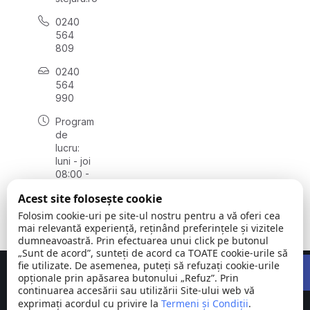
0240
564
809
0240
564
990
Program
de
lucru:
luni - joi
08:00 -
16:30,
Acest site folosește cookie
vineri
08:00 -
Folosim cookie-uri pe site-ul nostru pentru a vă oferi cea
14:00
mai relevantă experiență, reținând preferințele și vizitele
dumneavoastră. Prin efectuarea unui click pe butonul
„Sunt de acord”, sunteți de acord ca TOATE cookie-urile să
Open 
fie utilizate. De asemenea, puteți să refuzați cookie-urile
Concept realizat de
Big Media Relații Publice SRL
opționale prin apăsarea butonului „Refuz”. Prin
continuarea accesării sau utilizării Site-ului web vă
exprimați acordul cu privire la
Comuna
Termeni și Condiții
©
Toate
.