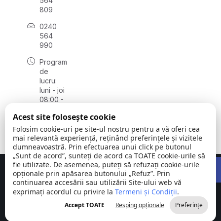
564
809
0240
564
990
Program
de
lucru:
luni - joi
08:00 -
16:30,
Acest site folosește cookie
vineri
08:00 -
Folosim cookie-uri pe site-ul nostru pentru a vă oferi cea
14:00
mai relevantă experiență, reținând preferințele și vizitele
dumneavoastră. Prin efectuarea unui click pe butonul
„Sunt de acord”, sunteți de acord ca TOATE cookie-urile să
Open 
fie utilizate. De asemenea, puteți să refuzați cookie-urile
Concept realizat de
Big Media Relații Publice SRL
opționale prin apăsarea butonului „Refuz”. Prin
continuarea accesării sau utilizării Site-ului web vă
exprimați acordul cu privire la
Comuna
Termeni și Condiții
©
Toate
.
Stejaru |
2026
drepturile
Accept TOATE
Resping opționale
Preferințe
județul Tulcea
rezervate