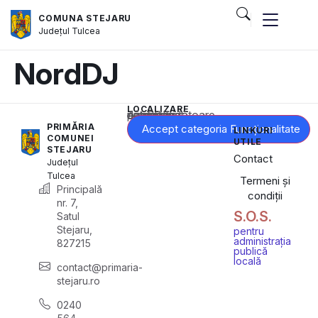
COMUNA STEJARU
Județul
Tulcea
NordDJ
LOCALIZARE
Acest conținut este blocat până când acceptați categoria corespunzătoare de cookie-uri.
PRIMĂRIA
Accept categoria Funcționalitate
LINKURI
COMUNEI
UTILE
STEJARU
Contact
Județul
Tulcea
Termeni și
Principală
condiții
nr. 7,
S.O.S.
Satul
Stejaru,
pentru
administrația
827215
publică
locală
contact@primaria-
stejaru.ro
0240