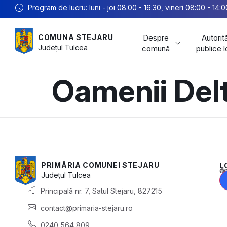
Program de lucru: luni - joi 08:00 - 16:30, vineri 08:00 - 14:0
Despre
Autorită
COMUNA STEJARU
Județul
Tulcea
comună
publice 
Oamenii Delt
PRIMĂRIA COMUNEI STEJARU
L
Acest conținu
Județul
Tulcea
Principală nr. 7, Satul Stejaru, 827215
contact@primaria-stejaru.ro
0240 564 809