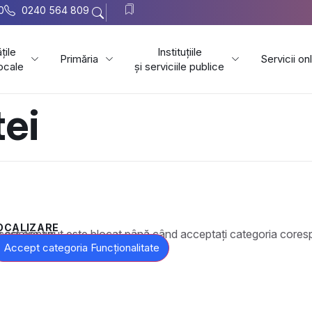
0
0240 564 809
țile
Instituțiile
Primăria
Servicii on
locale
și serviciile publice
ei
OCALIZARE
t este blocat până când acceptați categoria corespunzătoare de cookie-uri.
Accept categoria Funcționalitate