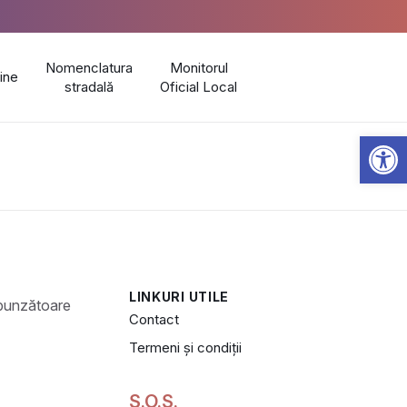
Nomenclatura
Monitorul
line
stradală
Oficial Local
Open 
LINKURI UTILE
Contact
Termeni și condiții
S.O.S.