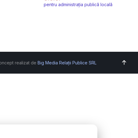
pentru administrația publică locală
oncept realizat de
Big Media Relații Publice SRL