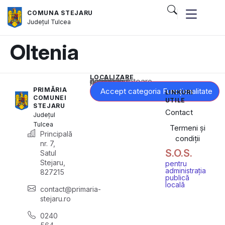
COMUNA STEJARU
Județul
Tulcea
Oltenia
LOCALIZARE
Acest conținut este blocat până când acceptați categoria corespunzătoare de cookie-uri.
PRIMĂRIA
Accept categoria Funcționalitate
LINKURI
COMUNEI
UTILE
STEJARU
Contact
Județul
Tulcea
Termeni și
Principală
condiții
nr. 7,
S.O.S.
Satul
Stejaru,
pentru
administrația
827215
publică
locală
contact@primaria-
stejaru.ro
0240