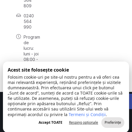
564
809
0240
564
990
Program
de
lucru:
luni - joi
08:00 -
16:30,
Acest site folosește cookie
vineri
08:00 -
Folosim cookie-uri pe site-ul nostru pentru a vă oferi cea
14:00
mai relevantă experiență, reținând preferințele și vizitele
dumneavoastră. Prin efectuarea unui click pe butonul
„Sunt de acord”, sunteți de acord ca TOATE cookie-urile să
Open 
fie utilizate. De asemenea, puteți să refuzați cookie-urile
Concept realizat de
Big Media Relații Publice SRL
opționale prin apăsarea butonului „Refuz”. Prin
continuarea accesării sau utilizării Site-ului web vă
exprimați acordul cu privire la
Comuna
Termeni și Condiții
©
Toate
.
Stejaru |
2026
drepturile
Accept TOATE
Resping opționale
Preferințe
județul Tulcea
rezervate