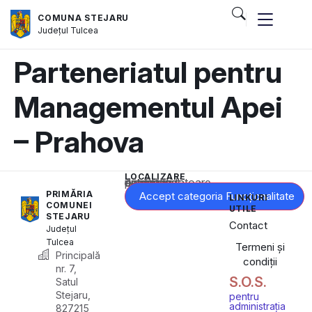
COMUNA STEJARU
Județul
Tulcea
Parteneriatul pentru
Managementul Apei
– Prahova
LOCALIZARE
Acest conținut este blocat până când acceptați categoria corespunzătoare de cookie-uri.
PRIMĂRIA
Accept categoria Funcționalitate
LINKURI
COMUNEI
UTILE
STEJARU
Contact
Județul
Tulcea
Termeni și
Principală
condiții
nr. 7,
S.O.S.
Satul
Stejaru,
pentru
administrația
827215