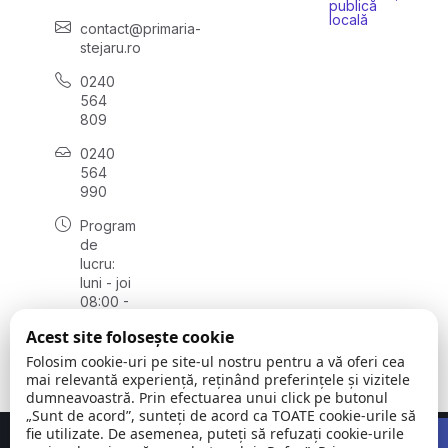
publică
locală
contact@primaria-
stejaru.ro
0240
564
809
0240
564
990
Program
de
lucru:
luni - joi
08:00 -
16:30,
Acest site folosește cookie
vineri
08:00 -
Folosim cookie-uri pe site-ul nostru pentru a vă oferi cea
14:00
mai relevantă experiență, reținând preferințele și vizitele
dumneavoastră. Prin efectuarea unui click pe butonul
„Sunt de acord”, sunteți de acord ca TOATE cookie-urile să
Open 
fie utilizate. De asemenea, puteți să refuzați cookie-urile
Concept realizat de
Big Media Relații Publice SRL