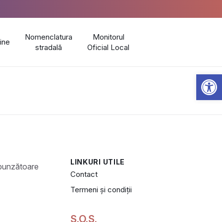
Nomenclatura
Monitorul
line
stradală
Oficial Local
Open 
LINKURI UTILE
Contact
Termeni și condiții
S.O.S.