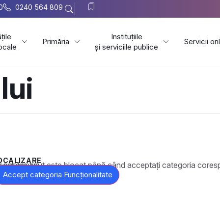
0
0240 564 809
țile
Instituțiile
Primăria
Servicii on
locale
și serviciile publice
lui
OCALIZARE
t este blocat până când acceptați categoria corespunzătoare de cookie-uri.
Accept categoria Funcționalitate