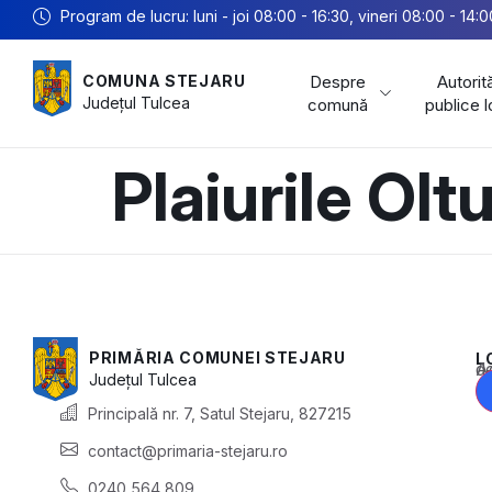
Program de lucru: luni - joi 08:00 - 16:30, vineri 08:00 - 14:0
Despre
Autorită
COMUNA STEJARU
Județul
Tulcea
comună
publice 
Plaiurile Oltu
PRIMĂRIA COMUNEI STEJARU
L
Acest conținu
Județul
Tulcea
Principală nr. 7, Satul Stejaru, 827215
contact@primaria-stejaru.ro
0240 564 809