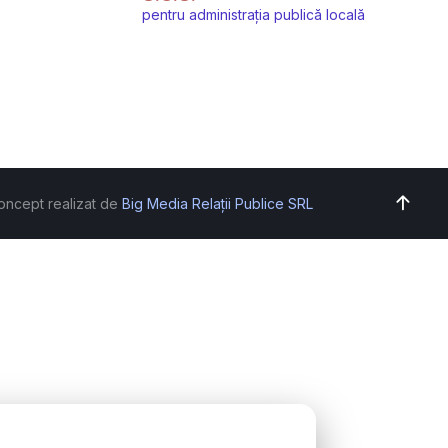
pentru administrația publică locală
oncept realizat de
Big Media Relații Publice SRL