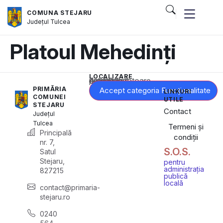
COMUNA STEJARU
Județul
Tulcea
Platoul Mehedinți
LOCALIZARE
Acest conținut este blocat până când acceptați categoria corespunzătoare de cookie-uri.
PRIMĂRIA
Accept categoria Funcționalitate
LINKURI
COMUNEI
UTILE
STEJARU
Contact
Județul
Tulcea
Termeni și
Principală
condiții
nr. 7,
S.O.S.
Satul
Stejaru,
pentru
administrația
827215
publică
locală
contact@primaria-
stejaru.ro
0240