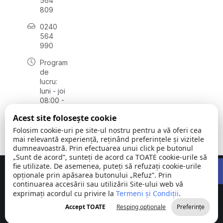
564
809
0240
564
990
Program
de
lucru:
luni - joi
08:00 -
16:30,
Acest site folosește cookie
vineri
08:00 -
Folosim cookie-uri pe site-ul nostru pentru a vă oferi cea
14:00
mai relevantă experiență, reținând preferințele și vizitele
dumneavoastră. Prin efectuarea unui click pe butonul
„Sunt de acord”, sunteți de acord ca TOATE cookie-urile să
Open 
fie utilizate. De asemenea, puteți să refuzați cookie-urile
Concept realizat de
Big Media Relații Publice SRL
opționale prin apăsarea butonului „Refuz”. Prin
continuarea accesării sau utilizării Site-ului web vă
exprimați acordul cu privire la
Comuna
Termeni și Condiții
©
Toate
.
Stejaru |
2026
drepturile
Accept TOATE
Resping opționale
Preferințe
județul Tulcea
rezervate