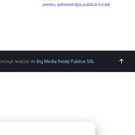
pentru administrația publică locală
oncept realizat de
Big Media Relații Publice SRL