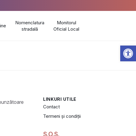
Nomenclatura
Monitorul
line
stradală
Oficial Local
Open 
LINKURI UTILE
Contact
Termeni și condiții
S.O.S.