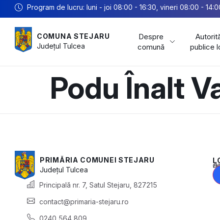
Program de lucru: luni - joi 08:00 - 16:30, vineri 08:00 - 14:0
Despre
Autorită
COMUNA STEJARU
Județul
Tulcea
comună
publice 
Podu Înalt V
PRIMĂRIA COMUNEI STEJARU
L
Acest conținu
Județul
Tulcea
Principală nr. 7, Satul Stejaru, 827215
contact@primaria-stejaru.ro
0240 564 809