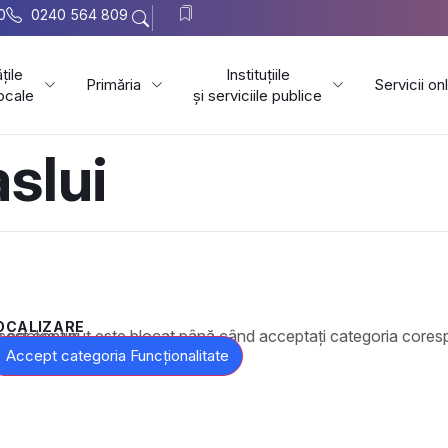
0
0240 564 809
țile
Instituțiile
Primăria
Servicii on
locale
și serviciile publice
aslui
OCALIZARE
t este blocat până când acceptați categoria corespunzătoare de cookie-uri.
Accept categoria Funcționalitate