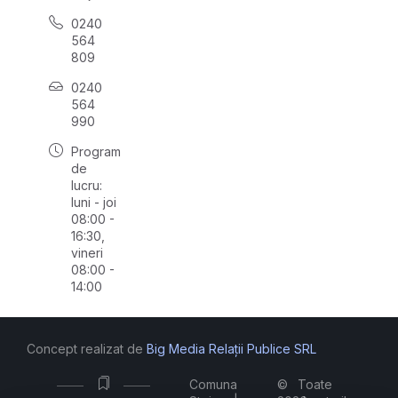
0240
564
809
0240
564
990
Program
de
lucru:
luni - joi
08:00 -
16:30,
vineri
08:00 -
14:00
Concept realizat de
Big Media Relații Publice SRL
Comuna
©
Toate