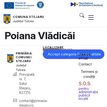
COMUNA STEJARU
Județul
Tulcea
Poiana Vlădicăi
LOCALIZARE
Acest conținut este blocat până când acceptați categoria corespunzătoare de cookie-uri.
PRIMĂRIA
Accept categoria Funcționalitate
LINKURI
COMUNEI
UTILE
STEJARU
Contact
Județul
Tulcea
Termeni și
Principală
condiții
nr. 7,
S.O.S.
Satul
Stejaru,
pentru
administrația
827215
publică
locală
contact@primaria-
stejaru.ro