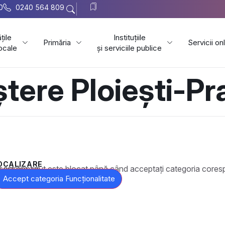
0
0240 564 809
țile
Instituțiile
Primăria
Servicii on
locale
și serviciile publice
ștere Ploiești-P
OCALIZARE
t este blocat până când acceptați categoria corespunzătoare de cookie-uri.
Accept categoria Funcționalitate