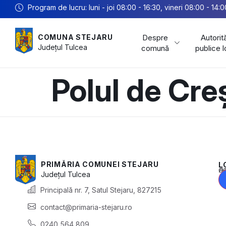
Program de lucru: luni - joi 08:00 - 16:30, vineri 08:00 - 14:0
Despre
Autorită
COMUNA STEJARU
Județul
Tulcea
comună
publice 
Polul de Cre
PRIMĂRIA COMUNEI STEJARU
L
Acest conținu
Județul
Tulcea
Principală nr. 7, Satul Stejaru, 827215
contact@primaria-stejaru.ro
0240 564 809