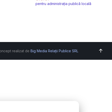
pentru administrația publică locală
oncept realizat de
Big Media Relații Publice SRL