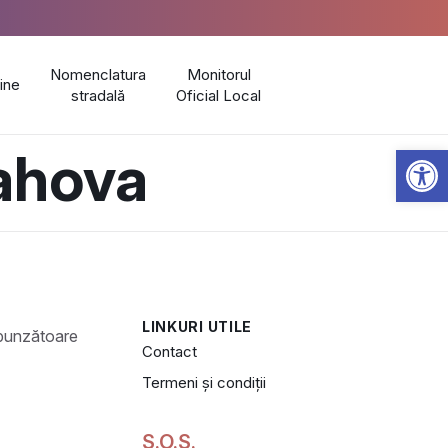
Nomenclatura
Monitorul
line
stradală
Oficial Local
Open 
rahova
LINKURI UTILE
Contact
Termeni și condiții
S.O.S.