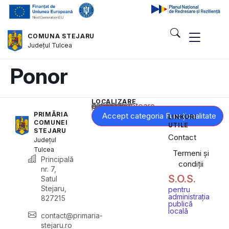
COMUNA STEJARU
Județul
Tulcea
Ponor
LOCALIZARE
Acest conținut este blocat până când acceptați categoria corespunzătoare de cookie-uri.
PRIMĂRIA
Accept categoria Funcționalitate
LINKURI
COMUNEI
UTILE
STEJARU
Contact
Județul
Tulcea
Termeni și
Principală
condiții
nr. 7,
S.O.S.
Satul
Stejaru,
pentru
administrația
827215
publică
locală
contact@primaria-
stejaru.ro