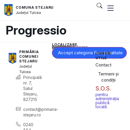
COMUNA STEJARU
Județul
Tulcea
Progressio
LOCALIZARE
Acest conținut este blocat până când acceptați categoria corespunzătoare de cookie-uri.
PRIMĂRIA
Accept categoria Funcționalitate
LINKURI
COMUNEI
UTILE
STEJARU
Contact
Județul
Tulcea
Termeni și
Principală
condiții
nr. 7,
S.O.S.
Satul
Stejaru,
pentru
administrația
827215
publică
locală
contact@primaria-
stejaru.ro
0240