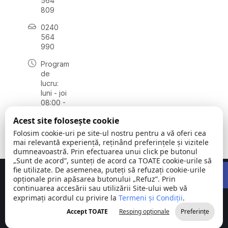
564
809
0240
564
990
Program
de
lucru:
luni - joi
08:00 -
16:30,
Acest site folosește cookie
vineri
08:00 -
Folosim cookie-uri pe site-ul nostru pentru a vă oferi cea
14:00
mai relevantă experiență, reținând preferințele și vizitele
dumneavoastră. Prin efectuarea unui click pe butonul
„Sunt de acord”, sunteți de acord ca TOATE cookie-urile să
Open 
fie utilizate. De asemenea, puteți să refuzați cookie-urile
Concept realizat de
Big Media Relații Publice SRL
opționale prin apăsarea butonului „Refuz”. Prin
continuarea accesării sau utilizării Site-ului web vă
exprimați acordul cu privire la
Comuna
Termeni și Condiții
©
Toate
.
Stejaru |
2026
drepturile
Accept TOATE
Resping opționale
Preferințe
județul Tulcea
rezervate