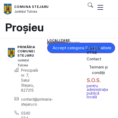
COMUNA STEJARU
Județul
Tulcea
Proșieu
LOCALIZARE
Acest conținut este blocat până când acceptați categoria corespunzătoare de cookie-uri.
PRIMĂRIA
Accept categoria Funcționalitate
LINKURI
COMUNEI
UTILE
STEJARU
Contact
Județul
Tulcea
Termeni și
Principală
condiții
nr. 7,
S.O.S.
Satul
Stejaru,
pentru
administrația
827215
publică
locală
contact@primaria-
stejaru.ro
0240