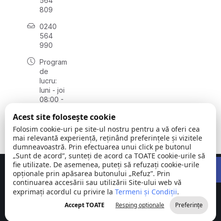
564
809
0240
564
990
Program
de
lucru:
luni - joi
08:00 -
16:30,
Acest site folosește cookie
vineri
08:00 -
Folosim cookie-uri pe site-ul nostru pentru a vă oferi cea
14:00
mai relevantă experiență, reținând preferințele și vizitele
dumneavoastră. Prin efectuarea unui click pe butonul
„Sunt de acord”, sunteți de acord ca TOATE cookie-urile să
Open 
fie utilizate. De asemenea, puteți să refuzați cookie-urile
Concept realizat de
Big Media Relații Publice SRL
opționale prin apăsarea butonului „Refuz”. Prin
continuarea accesării sau utilizării Site-ului web vă
exprimați acordul cu privire la
Comuna
Termeni și Condiții
©
Toate
.
Stejaru |
2026
drepturile
Accept TOATE
Resping opționale
Preferințe
județul Tulcea
rezervate