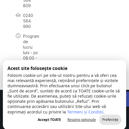
564
809
0240
564
990
Program
de
lucru:
luni - joi
08:00 -
16:30,
Acest site folosește cookie
vineri
08:00 -
Folosim cookie-uri pe site-ul nostru pentru a vă oferi cea
14:00
mai relevantă experiență, reținând preferințele și vizitele
dumneavoastră. Prin efectuarea unui click pe butonul
„Sunt de acord”, sunteți de acord ca TOATE cookie-urile să
Open 
fie utilizate. De asemenea, puteți să refuzați cookie-urile
Concept realizat de
Big Media Relații Publice SRL
opționale prin apăsarea butonului „Refuz”. Prin
continuarea accesării sau utilizării Site-ului web vă
exprimați acordul cu privire la
Comuna
Termeni și Condiții
©
Toate
.
Stejaru |
2026
drepturile
Accept TOATE
Resping opționale
Preferințe
județul Tulcea
rezervate