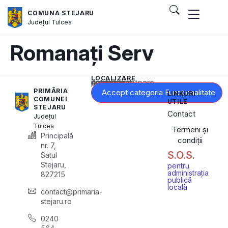
COMUNA STEJARU
Județul
Tulcea
Romanați Serv
LOCALIZARE
Acest conținut este blocat până când acceptați categoria corespunzătoare de cookie-uri.
PRIMĂRIA
Accept categoria Funcționalitate
LINKURI
COMUNEI
UTILE
STEJARU
Contact
Județul
Tulcea
Termeni și
Principală
condiții
nr. 7,
S.O.S.
Satul
Stejaru,
pentru
administrația
827215
publică
locală
contact@primaria-
stejaru.ro
0240