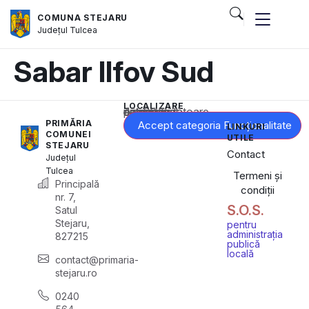
COMUNA STEJARU
Județul
Tulcea
Sabar Ilfov Sud
LOCALIZARE
Acest conținut este blocat până când acceptați categoria corespunzătoare de cookie-uri.
PRIMĂRIA
Accept categoria Funcționalitate
LINKURI
COMUNEI
UTILE
STEJARU
Contact
Județul
Tulcea
Termeni și
Principală
condiții
nr. 7,
S.O.S.
Satul
Stejaru,
pentru
administrația
827215
publică
locală
contact@primaria-
stejaru.ro
0240