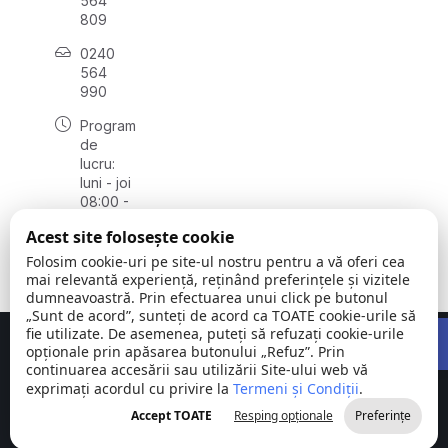
564
809
0240
564
990
Program
de
lucru:
luni - joi
08:00 -
16:30,
Acest site folosește cookie
vineri
08:00 -
Folosim cookie-uri pe site-ul nostru pentru a vă oferi cea
14:00
mai relevantă experiență, reținând preferințele și vizitele
dumneavoastră. Prin efectuarea unui click pe butonul
„Sunt de acord”, sunteți de acord ca TOATE cookie-urile să
Open 
fie utilizate. De asemenea, puteți să refuzați cookie-urile
Concept realizat de
Big Media Relații Publice SRL
opționale prin apăsarea butonului „Refuz”. Prin
continuarea accesării sau utilizării Site-ului web vă
exprimați acordul cu privire la
Comuna
Termeni și Condiții
©
Toate
.
Stejaru |
2026
drepturile
Accept TOATE
Resping opționale
Preferințe
județul Tulcea
rezervate