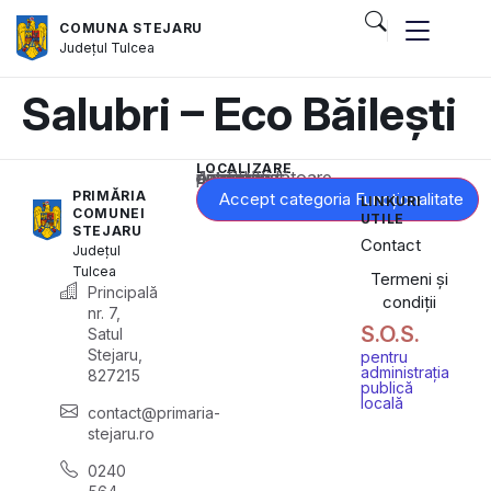
COMUNA STEJARU
Județul
Tulcea
Salubri – Eco Băilești
LOCALIZARE
Acest conținut este blocat până când acceptați categoria corespunzătoare de cookie-uri.
PRIMĂRIA
Accept categoria Funcționalitate
LINKURI
COMUNEI
UTILE
STEJARU
Contact
Județul
Tulcea
Termeni și
Principală
condiții
nr. 7,
S.O.S.
Satul
Stejaru,
pentru
administrația
827215
publică
locală
contact@primaria-
stejaru.ro
0240