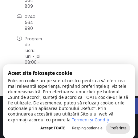
564
809
0240
564
990
Program
de
lucru:
luni - joi
08:00 -
16:30,
Acest site folosește cookie
vineri
08:00 -
Folosim cookie-uri pe site-ul nostru pentru a vă oferi cea
14:00
mai relevantă experiență, reținând preferințele și vizitele
dumneavoastră. Prin efectuarea unui click pe butonul
„Sunt de acord”, sunteți de acord ca TOATE cookie-urile să
Open 
fie utilizate. De asemenea, puteți să refuzați cookie-urile
Concept realizat de
Big Media Relații Publice SRL
opționale prin apăsarea butonului „Refuz”. Prin
continuarea accesării sau utilizării Site-ului web vă
exprimați acordul cu privire la
Comuna
Termeni și Condiții
©
Toate
.
Stejaru |
2026
drepturile
Accept TOATE
Resping opționale
Preferințe
județul Tulcea
rezervate