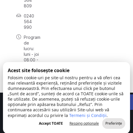
564
809
0240
564
990
Program
de
lucru:
luni - joi
08:00 -
16:30,
Acest site folosește cookie
vineri
08:00 -
Folosim cookie-uri pe site-ul nostru pentru a vă oferi cea
14:00
mai relevantă experiență, reținând preferințele și vizitele
dumneavoastră. Prin efectuarea unui click pe butonul
„Sunt de acord”, sunteți de acord ca TOATE cookie-urile să
Open 
fie utilizate. De asemenea, puteți să refuzați cookie-urile
Concept realizat de
Big Media Relații Publice SRL
opționale prin apăsarea butonului „Refuz”. Prin
continuarea accesării sau utilizării Site-ului web vă
exprimați acordul cu privire la
Comuna
Termeni și Condiții
©
Toate
.
Stejaru |
2026
drepturile
Accept TOATE
Resping opționale
Preferințe
județul Tulcea
rezervate