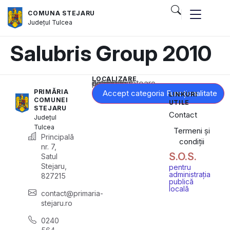
COMUNA STEJARU
Județul
Tulcea
Salubris Group 2010
LOCALIZARE
Acest conținut este blocat până când acceptați categoria corespunzătoare de cookie-uri.
PRIMĂRIA
Accept categoria Funcționalitate
LINKURI
COMUNEI
UTILE
STEJARU
Contact
Județul
Tulcea
Termeni și
Principală
condiții
nr. 7,
S.O.S.
Satul
Stejaru,
pentru
administrația
827215
publică
locală
contact@primaria-
stejaru.ro
0240