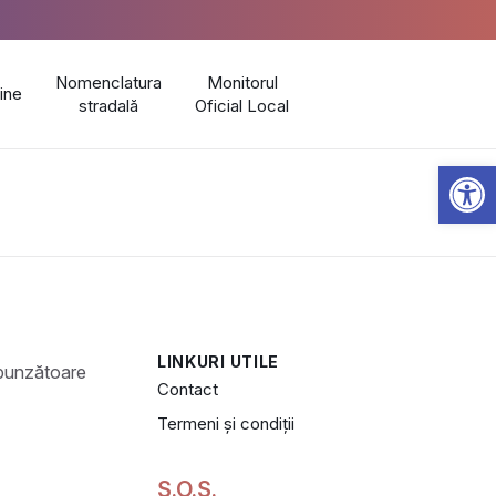
Nomenclatura
Monitorul
line
stradală
Oficial Local
Open 
LINKURI UTILE
Contact
Termeni și condiții
S.O.S.