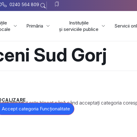
0
0240 564 809
țile
Instituțiile
Primăria
Servicii on
locale
și serviciile publice
ceni Sud Gorj
OCALIZARE
t este blocat până când acceptați categoria corespunzătoare de cookie-uri.
Accept categoria Funcționalitate