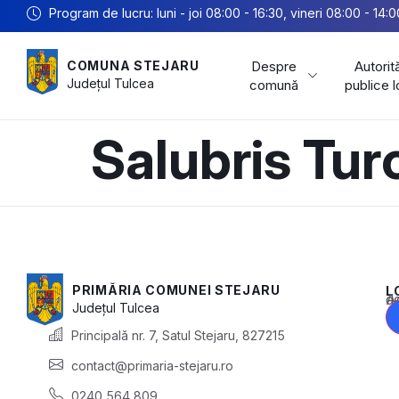
Program de lucru: luni - joi 08:00 - 16:30, vineri 08:00 - 14:0
Despre
Autorită
COMUNA STEJARU
Județul
Tulcea
comună
publice 
Salubris Tur
PRIMĂRIA COMUNEI STEJARU
L
Acest conținu
Județul
Tulcea
Principală nr. 7, Satul Stejaru, 827215
contact@primaria-stejaru.ro
0240 564 809