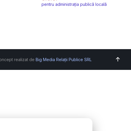
pentru administrația publică locală
oncept realizat de
Big Media Relații Publice SRL